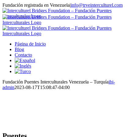
Saltar
Fundación registrada en Venezuela
|
info@trveinterculturel.com
al
Instagram
contenido
Página de Inicio
Blog
Contacto
Fundación Puentes Interculturales Venezuela – Turquía
ibi-
admin
2023-08-17T15:08:47-04:00
Puentes