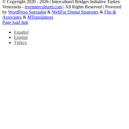
© Copyright 2020 -
2026 | Interculturel Bridges Initiative Turkey
Venezuela -
trveinterculturel.com
| All Rights Reserved | Powered
by
WordPress Spezialist
&
WebFut Digital Strategies
&
Flin &
Associates
&
MTranslations
Instagram
Toggle
Page load link
Sliding
Español
Bar
English
Area
Türkçe
Ir
a
Arriba